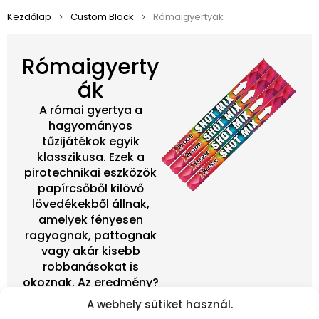
Kezdőlap
Custom Block
Rómaigyertyák
Rómaigyerty
ák
A római gyertya a
hagyományos
tűzijátékok egyik
klasszikusa. Ezek a
pirotechnikai eszközök
papírcsőből kilövő
lövedékekből állnak,
amelyek fényesen
ragyognak, pattognak
vagy akár kisebb
robbanásokat is
okoznak. Az eredmény?
Garantált öröm és
A webhely sütiket használ.
mosoly minden gyerek