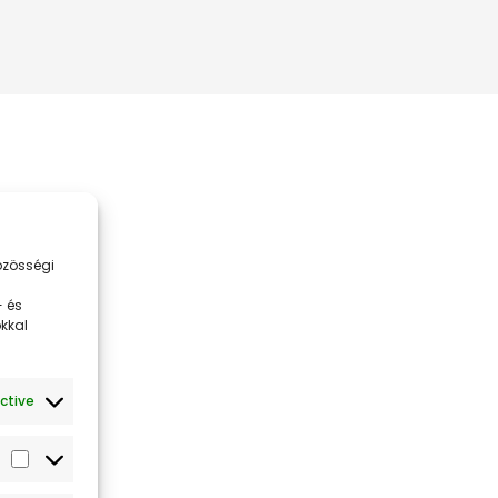
özösségi
 és
ókkal
ctive