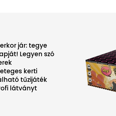
erkor jár: tegye
apját! Legyen szó
erek
eteges kerti
álható tűzijáték
ofi látványt