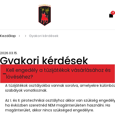
0
Kezdőlap
Gyakori kérdések
2026.03.15.
Gyakori kérdések
Kell engedély a tűzijátékok vásárlásához és
lövéséhez?
A tűzijátékok osztályokba vannak sorolva, amelyekre különbö
szabályok vonatkoznak.
Az I. és II. pirotechnikai osztályhoz akkor van szükség engedély
ha évközben szeretnéd NEM magánterületen használni. Ha
magánterület, akkor nincs szükséged engedélyre.