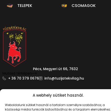
TELEPEK
CSOMAGOK
Pécs, Megyeri út 66, 7632
Mutasd térképen
+ 36 70 379 0676
info@tuzijatekvilag.hu
A webhely sütiket használ.
Weboldalunk sütiket használ a tartalom személyre szabásához, a
közösségi média funkciók biztosításához és a forgalom elemzéséhez.