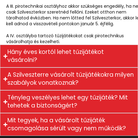
A III. pirotechnikai osztályhoz akkor szükséges engedély, ha 
csak Szilveszterkor szeretnéd fellőni. Ezeket otthon nem
tárolhatod évközben. Ha nem lőtted fel Szilveszterkor, akkor l
kell adnod a visszavételi pontokon január 5. éjfélig.
A IV. osztályba tartozó tűzijátékokat csak pirotechnikus
vásárolhatja és kezelheti.
Hány éves kortól lehet tűzijátékot
vásárolni?
A Szilveszterre vásárolt tűzijátékokra milyen
szabályok vonatkoznak?
Tényleg veszélyes lehet egy tűzijáték? Mit
tehetek a biztonságért?
Mit tegyek, ha a vásárolt tűzijáték
csomagolása sérült vagy nem működik?