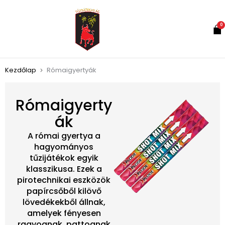
0
Kezdőlap
Rómaigyertyák
Rómaigyerty
ák
A római gyertya a
hagyományos
tűzijátékok egyik
klasszikusa. Ezek a
pirotechnikai eszközök
papírcsőből kilövő
lövedékekből állnak,
amelyek fényesen
ragyognak, pattognak