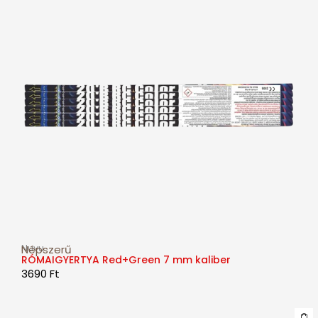
Nuvu
Népszerű
RÓMAIGYERTYA Red+Green 7 mm kaliber
3690
Ft