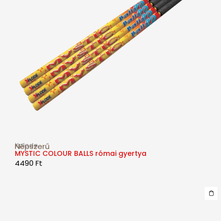
Xplode
Népszerű
MYSTIC COLOUR BALLS római gyertya
4490
Ft