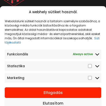
Pécs, Megyeri út 66, 7632
A webhely sütiket használ.
Mutasd térképen
+ 36 70 379 0676
info@tuzijatekvilag.hu
Weboldalunk sütiket használ a tartalom személyre szabásához, a
közösségi média funkciók biztosításához és a forgalom
elemzéséhez. Az oldal használatával kapcsolatos adatokat
megosztjuk közösségi média- és elemzőpartnereinkkel, akik ezeket
más, Ön által megadott információkkal összekapcsolhatják.
Süti
tájékoztató
Funkcionális
Always active
Tűzijáték
Navigáció
Termékek
Jogi tudnivalók
Kezdőlap
Telepek
Adatkezelési
egész évben
Statisztika
tájékoztató
Kapcsolat
Rakéták
szabadon
Süti tájékoztató
Rómaigyertyák
Marketing
Vásárlási feltételek
Szikraszökőkút
Vetőcsővek
Elfogadás
Elutasítom
Tűz-Partner Kft©2026. Minden jog fenttartva