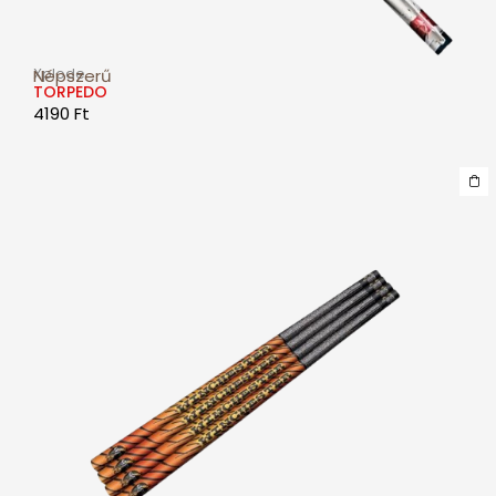
Xplode
Népszerű
TORPEDO
4190
Ft