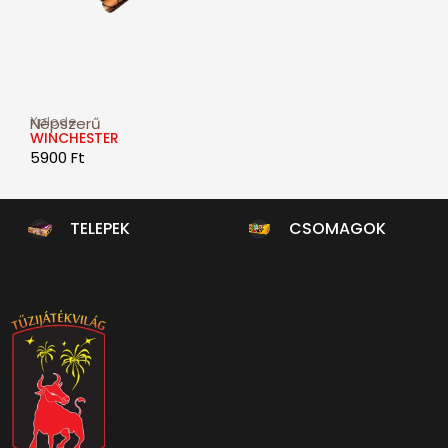
Xplode
Népszerű
WINCHESTER
5900
Ft
TELEPEK
CSOMAGOK