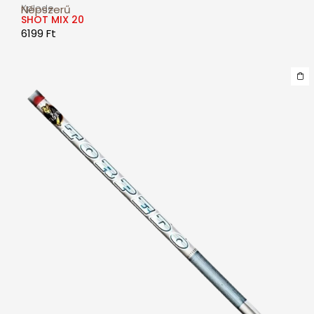
Xplode
Népszerű
SHOT MIX 20
6199
Ft