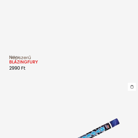
Nuvu
Népszerű
BLAZINGFURY
2990
Ft