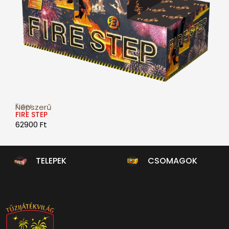
Tiger
Népszerű
FIRE STEP
62900
Ft
TELEPEK
CSOMAGOK