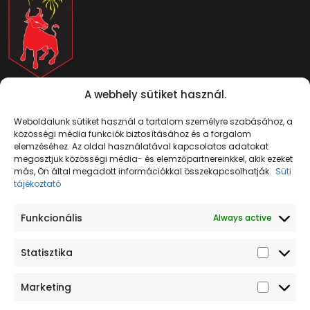
Pécs, Megyeri út 66, 7632
A webhely sütiket használ.
Mutasd térképen
+ 36 70 379 0676
info@tuzijatekvilag.hu
Weboldalunk sütiket használ a tartalom személyre szabásához, a
közösségi média funkciók biztosításához és a forgalom
elemzéséhez. Az oldal használatával kapcsolatos adatokat
megosztjuk közösségi média- és elemzőpartnereinkkel, akik ezeket
más, Ön által megadott információkkal összekapcsolhatják.
Süti
tájékoztató
Funkcionális
Always active
Tűzijáték
Navigáció
Termékek
Jogi tudnivalók
Kezdőlap
Telepek
Adatkezelési
egész évben
Statisztika
tájékoztató
Kapcsolat
Rakéták
szabadon
Süti tájékoztató
Rómaigyertyák
Marketing
Vásárlási feltételek
Szikraszökőkút