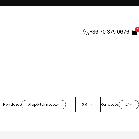
0
+36 70 379 0676
Rendezés
Alapértelmezett
Rendezés
24