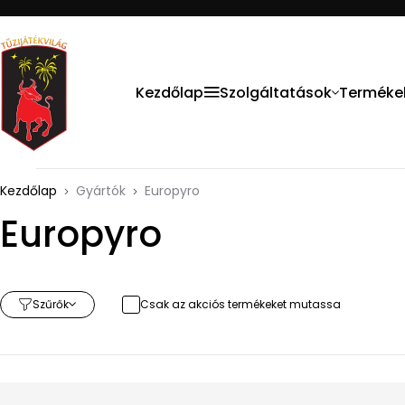
Kezdőlap
Szolgáltatások
Terméke
Kezdőlap
Gyártók
Europyro
Europyro
Szűrők
Csak az akciós termékeket mutassa