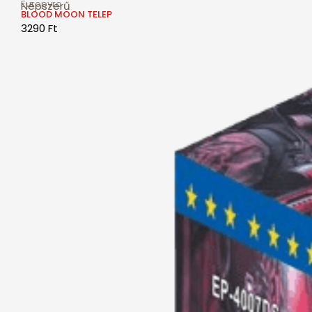
Europyro
Népszerű
BLOOD MOON TELEP
3290
Ft