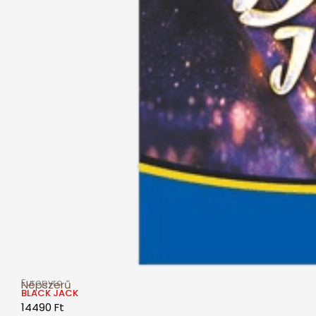
Europyro
Népszerű
BLACK JACK
14490
Ft