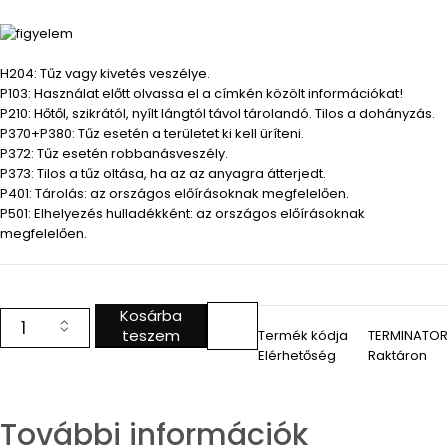
H204: Tűz vagy kivetés veszélye.
P103: Használat előtt olvassa el a címkén közölt információkat!
P210: Hőtől, szikrától, nyílt lángtól távol tárolandó. Tilos a dohányzás.
P370+P380: Tűz esetén a területet ki kell üríteni.
P372: Tűz esetén robbanásveszély.
P373: Tilos a tűz oltása, ha az az anyagra átterjedt.
P401: Tárolás: az országos előírásoknak megfelelően.
P501: Elhelyezés hulladékként: az országos előírásoknak
megfelelően.
Kosárba
teszem
Termék kódja
TERMINATOR
Elérhetőség
Raktáron
További információk