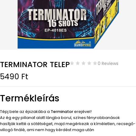
TERMINATOR TELEP
0 Reviews
5490
Ft
Termékleírás
Tépj bele az éjszakába a
Terminator
erejével!
Az ég egy pillanat alatt lángba borul, színes fényrobbanások
hasítják ketté a sötétséget, majd megérkezik a kíméletlen, recsegő-
villogó finálé, ami nem hagy kérdést maga után