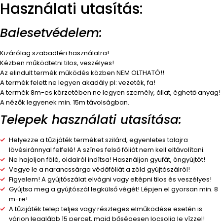
Használati utasítás:
Balesetvédelem:
Kizárólag szabadtéri használatra!
Kézben működtetni tilos, veszélyes!
Az elindult termék működés közben NEM OLTHATÓ!!
A termék felett ne legyen akadály pl: vezeték, fa!
A termék 8m-es körzetében ne legyen személy, állat, éghető anyag!
A nézők legyenek min. 15m távolságban.
Telepek használati utasítása:
Helyezze a tűzijáték terméket szilárd, egyenletes talajra
lövésiránnyal felfelé! A színes felső fóliát nem kell eltávolítani.
Ne hajoljon fölé, oldalról indítsa! Használjon gyufát, öngyújtót!
Vegye le a narancssárga védőfóliát a zöld gyújtószálról!
Figyelem! A gyújtószálat elvágni vagy eltépni tilos és veszélyes!
Gyújtsa meg a gyújtószál legkülső végét! Lépjen el gyorsan min. 8
m-re!
A tűzijáték telep teljes vagy részleges elműködése esetén is
várjon legalább 15 percet, majd bőségesen locsolja le vízzel!