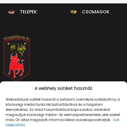
TELEPEK
CSOMAGOK
Pécs, Megyeri út 66, 7632
A webhely sütiket használ.
Mutasd térképen
+ 36 70 379 0676
info@tuzijatekvilag.hu
Weboldalunk sütiket használ a tartalom személyre szabásához, a
közösségi média funkciók biztosításához és a forgalom
elemzéséhez. Az oldal használatával kapcsolatos adatokat
megosztjuk közösségi média- és elemzőpartnereinkkel, akik ezeket
más, Ön által megadott információkkal összekapcsolhatják.
Süti
tájékoztató