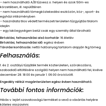
– nem használható A/B tűzvesz.o. helyen és azok 50m-es
körzetében, ill. repülőtéren
– nem használható tömegközlekedési eszközön, köz-, sport- és
egyházi intézményben
– használata tilos védett természeti területen tűzgyújtási tilalom
idején
– egy lakóegységen belül csak egy személy által tárolható
Birtoklási, felhasználási alsó korhatár:
16.életév
Birtoklási, felhasználási idő:
egész évben
Tárolási korlátozás:
nettó hatóanyag tartalom alapján 1kg tömeg
Felhasználás:
1. és 2. osztályú tűzijáték termék közterületen, szórakozásra,
szabadidő eltöltésére szolgáló helyen nem használható fel, kivéve
december 28. 18:00 és január 1. 06:00 óra között.
Engedély nélkül magánterületen egész évben használható.
További fontos információk:
Hibás v. lejárt szavatosságú terméket a vevő a vásárlás helyére
köteles visszavinni.