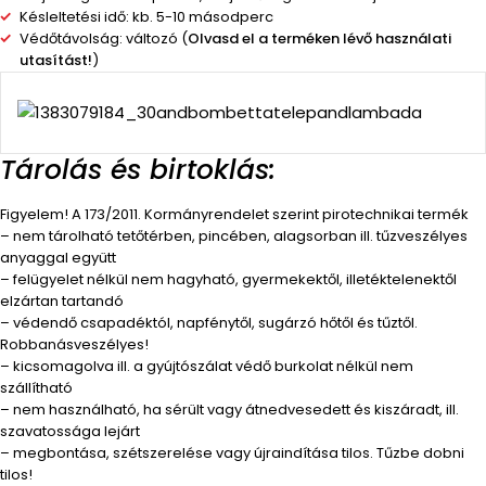
Késleltetési idő: kb. 5-10 másodperc
Védőtávolság: változó (
Olvasd el a terméken lévő használati
utasítást!
)
Tárolás és birtoklás:
Figyelem! A 173/2011. Kormányrendelet szerint pirotechnikai termék
– nem tárolható tetőtérben, pincében, alagsorban ill. tűzveszélyes
anyaggal együtt
– felügyelet nélkül nem hagyható, gyermekektől, illetéktelenektől
elzártan tartandó
– védendő csapadéktól, napfénytől, sugárzó hőtől és tűztől.
Robbanásveszélyes!
– kicsomagolva ill. a gyújtószálat védő burkolat nélkül nem
szállítható
– nem használható, ha sérült vagy átnedvesedett és kiszáradt, ill.
szavatossága lejárt
– megbontása, szétszerelése vagy újraindítása tilos. Tűzbe dobni
tilos!