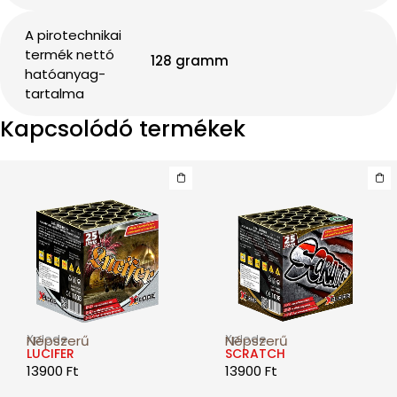
A pirotechnikai
termék nettó
128 gramm
hatóanyag-
tartalma
Kapcsolódó termékek
Xplode
Xplode
Népszerű
Népszerű
LUCIFER
SCRATCH
13900
Ft
13900
Ft