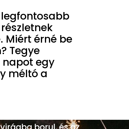
k legfontosabb
 részletnek
. Miért érné be
n? Tegye
y napot egy
y méltó a
 virágba borul, és az