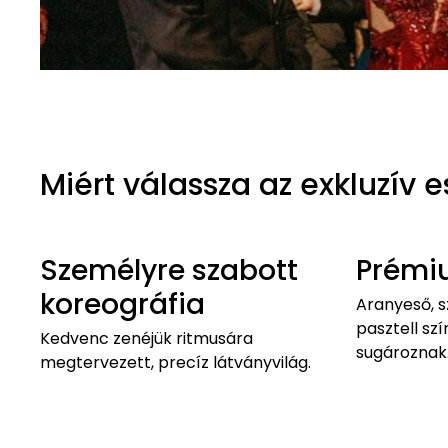
Miért válassza az exkluzív 
Személyre szabott
Prémi
koreográfia
Aranyeső, 
pasztell sz
Kedvenc zenéjük ritmusára
sugároznak
megtervezett, precíz látványvilág.