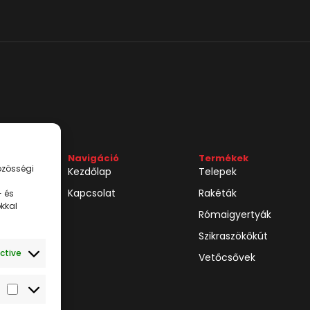
Navigáció
Termékek
özösségi
Kezdőlap
Telepek
Kapcsolat
Rakéták
 és
ókkal
Rómaigyertyák
Szikraszökőkút
ctive
Vetőcsővek