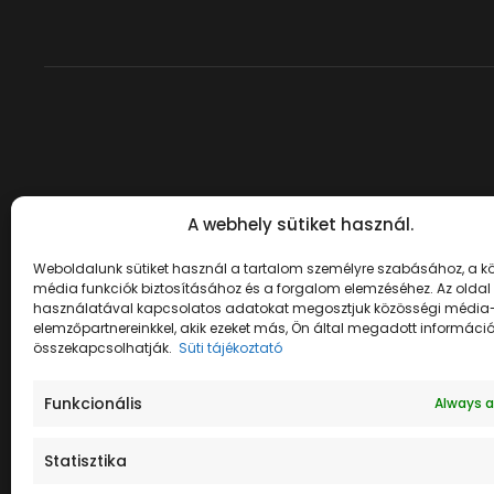
A webhely sütiket használ.
Tűzijáték egész
Weboldalunk sütiket használ a tartalom személyre szabásához, a k
média funkciók biztosításához és a forgalom elemzéséhez. Az oldal
évben
használatával kapcsolatos adatokat megosztjuk közösségi média-
elemzőpartnereinkkel, akik ezeket más, Ön által megadott informáci
összekapcsolhatják.
Süti tájékoztató
szabadon
Funkcionális
Always a
Statisztika