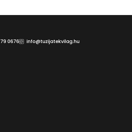
379 0676
info@tuzijatekvilag.hu