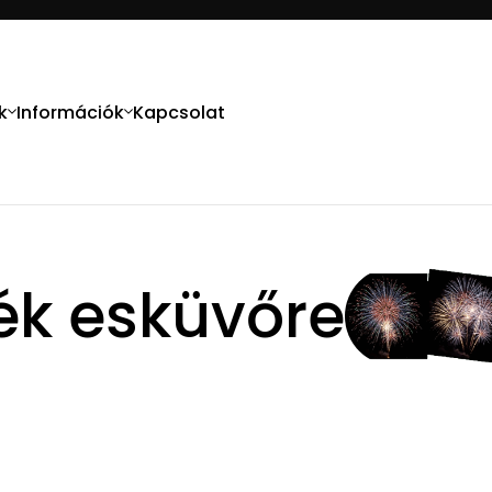
k
Információk
Kapcsolat
ték esküvőre