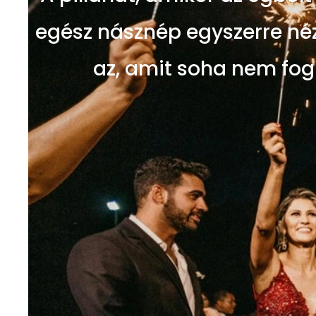
egész násznép egyszerre né
az, amit soha nem fogn