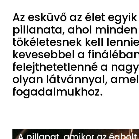
Az esküvő az élet egyi
pillanata, ahol minden
tökéletesnek kell lennie
kevesebbel a fináléba
felejthetetlenné a nag
olyan látvánnyal, amel
fogadalmukhoz.
A pillanat, amikor az égbolt