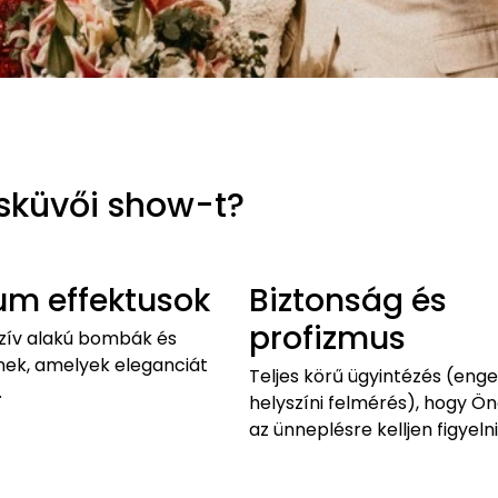
esküvői show-t?
um effektusok
Biztonság és
profizmus
szív alakú bombák és
ínek, amelyek eleganciát
Teljes körű ügyintézés (enge
.
helyszíni felmérés), hogy Ö
az ünneplésre kelljen figyelni