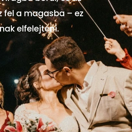
z fel a magasba – ez
ak elfelejteni.