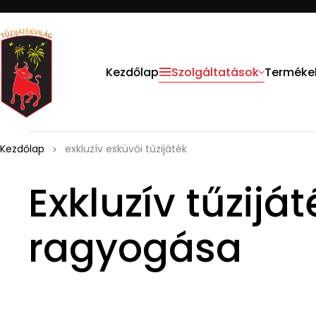
Kezdőlap
Szolgáltatások
Terméke
Kezdőlap
exkluzív esküvői tűzijáték
Exkluzív tűzijá
ragyogása