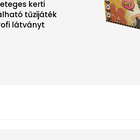
eteges kerti
álható tűzijáték
ofi látványt