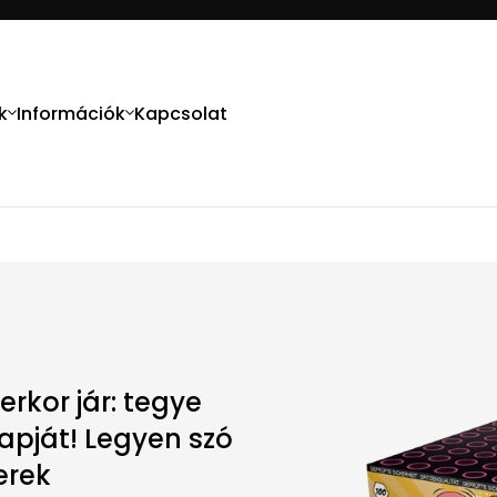
k
Információk
Kapcsolat
erkor jár: tegye
apját! Legyen szó
erek