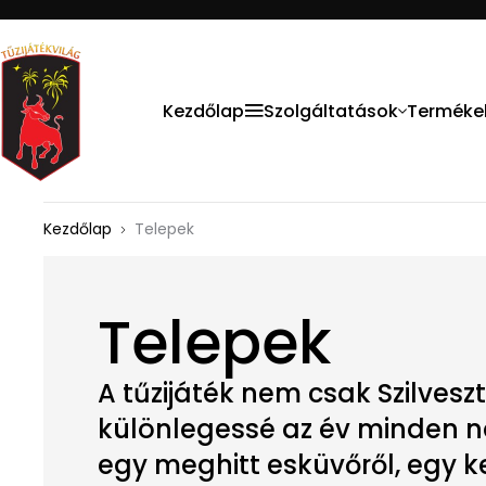
Kezdőlap
Szolgáltatások
Terméke
Kezdőlap
Telepek
Telepek
A tűzijáték nem csak Szilveszt
különlegessé az év minden n
egy meghitt esküvőről, egy k