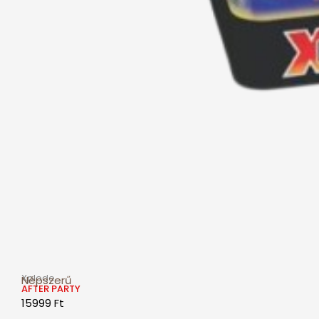
Xplode
Népszerű
AFTER PARTY
15999
Ft