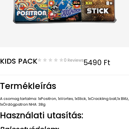
KIDS PACK
0 Reviews
5490
Ft
Termékleírás
A csomag tartalma: 1xPositron, 1xVortex, 1xStick, 1xCrackling ball,1x Blitz,
1xÖrdögpatron NHA: 38g
Használati utasítás: