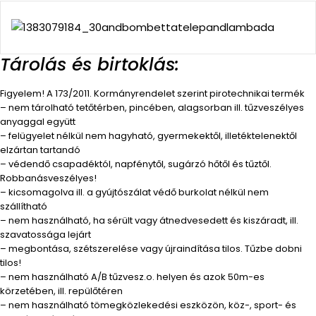
Tárolás és birtoklás:
Figyelem! A 173/2011. Kormányrendelet szerint pirotechnikai termék
– nem tárolható tetőtérben, pincében, alagsorban ill. tűzveszélyes
anyaggal együtt
– felügyelet nélkül nem hagyható, gyermekektől, illetéktelenektől
elzártan tartandó
– védendő csapadéktól, napfénytől, sugárzó hőtől és tűztől.
Robbanásveszélyes!
– kicsomagolva ill. a gyújtószálat védő burkolat nélkül nem
szállítható
– nem használható, ha sérült vagy átnedvesedett és kiszáradt, ill.
szavatossága lejárt
– megbontása, szétszerelése vagy újraindítása tilos. Tűzbe dobni
tilos!
– nem használható A/B tűzvesz.o. helyen és azok 50m-es
körzetében, ill. repülőtéren
– nem használható tömegközlekedési eszközön, köz-, sport- és