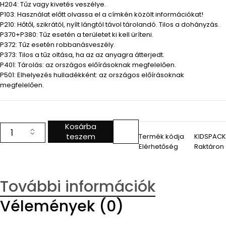
H204: Tűz vagy kivetés veszélye.
P103: Használat előtt olvassa el a címkén közölt információkat!
P210: Hőtől, szikrától, nyílt lángtól távol tárolandó. Tilos a dohányzás.
P370+P380: Tűz esetén a területet ki kell üríteni.
P372: Tűz esetén robbanásveszély.
P373: Tilos a tűz oltása, ha az az anyagra átterjedt.
P401: Tárolás: az országos előírásoknak megfelelően.
P501: Elhelyezés hulladékként: az országos előírásoknak
megfelelően.
Kosárba
teszem
Termék kódja
KIDSPACK
Elérhetőség
Raktáron
További információk
Vélemények (0)