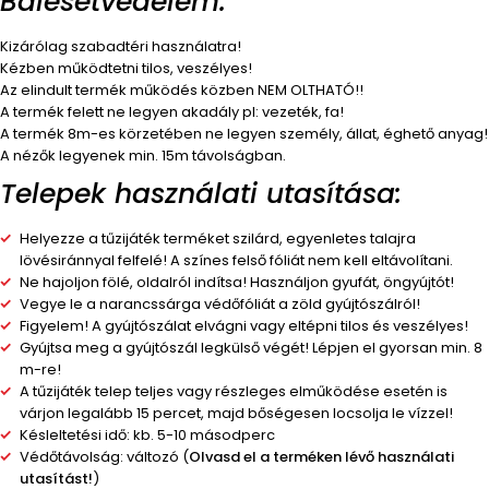
Balesetvédelem:
Kizárólag szabadtéri használatra!
Kézben működtetni tilos, veszélyes!
Az elindult termék működés közben NEM OLTHATÓ!!
A termék felett ne legyen akadály pl: vezeték, fa!
A termék 8m-es körzetében ne legyen személy, állat, éghető anyag!
A nézők legyenek min. 15m távolságban.
Telepek használati utasítása:
Helyezze a tűzijáték terméket szilárd, egyenletes talajra
lövésiránnyal felfelé! A színes felső fóliát nem kell eltávolítani.
Ne hajoljon fölé, oldalról indítsa! Használjon gyufát, öngyújtót!
Vegye le a narancssárga védőfóliát a zöld gyújtószálról!
Figyelem! A gyújtószálat elvágni vagy eltépni tilos és veszélyes!
Gyújtsa meg a gyújtószál legkülső végét! Lépjen el gyorsan min. 8
m-re!
A tűzijáték telep teljes vagy részleges elműködése esetén is
várjon legalább 15 percet, majd bőségesen locsolja le vízzel!
Késleltetési idő: kb. 5-10 másodperc
Védőtávolság: változó (
Olvasd el a terméken lévő használati
utasítást!
)