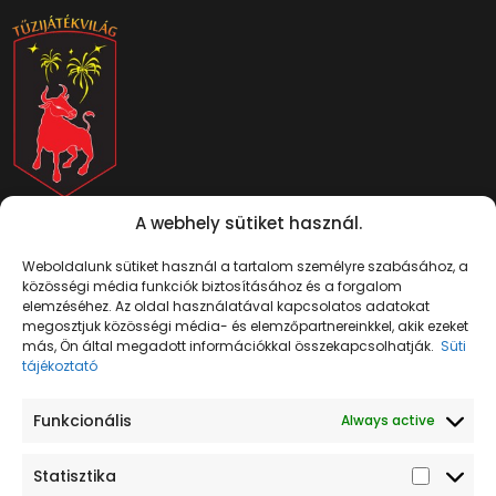
Pécs, Megyeri út 66, 7632
A webhely sütiket használ.
Mutasd térképen
+ 36 70 379 0676
info@tuzijatekvilag.hu
Weboldalunk sütiket használ a tartalom személyre szabásához, a
közösségi média funkciók biztosításához és a forgalom
elemzéséhez. Az oldal használatával kapcsolatos adatokat
megosztjuk közösségi média- és elemzőpartnereinkkel, akik ezeket
más, Ön által megadott információkkal összekapcsolhatják.
Süti
tájékoztató
Funkcionális
Always active
Tűzijáték
Navigáció
Termékek
Jogi tudnivalók
Kezdőlap
Telepek
Adatkezelési
egész évben
Statisztika
tájékoztató
Kapcsolat
Rakéták