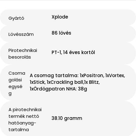
Xplode
Gyártó
86 lövés
Lövésszám
Pirotechnikai
PT-1, 14 éves kortól
besorolás
Csoma
A csomag tartalma: 1xPositron, 1xVortex,
golási
1xStick, 1xCrackling ball,1x Blitz,
egysé
1xÖrdögpatron NHA: 38g
g
A pirotechnikai
termék nettó
38.10 gramm
hatóanyag-
tartalma