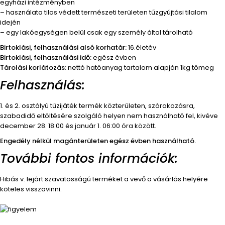
egyházi intézményben
– használata tilos védett természeti területen tűzgyújtási tilalom
idején
– egy lakóegységen belül csak egy személy által tárolható
Birtoklási, felhasználási alsó korhatár:
16.életév
Birtoklási, felhasználási idő:
egész évben
Tárolási korlátozás:
nettó hatóanyag tartalom alapján 1kg tömeg
Felhasználás:
1. és 2. osztályú tűzijáték termék közterületen, szórakozásra,
szabadidő eltöltésére szolgáló helyen nem használható fel, kivéve
december 28. 18:00 és január 1. 06:00 óra között.
Engedély nélkül magánterületen egész évben használható.
További fontos információk:
Hibás v. lejárt szavatosságú terméket a vevő a vásárlás helyére
köteles visszavinni.