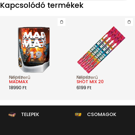
Kapcsolódó termékek
Xplode
Xplode
Népszerű
Népszerű
MADMAX
SHOT MIX 20
18990
Ft
6199
Ft
TELEPEK
CSOMAGOK