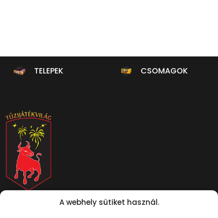
TELEPEK
CSOMAGOK
Pécs, Megyeri út 66, 7632
A webhely sütiket használ.
Mutasd térképen
+ 36 70 379 0676
info@tuzijatekvilag.hu